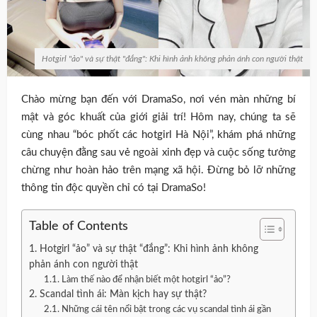
Hotgirl "ảo" và sự thật "đắng": Khi hình ảnh không phản ánh con người thật
Chào mừng bạn đến với DramaSo, nơi vén màn những bí
mật và góc khuất của giới giải trí! Hôm nay, chúng ta sẽ
cùng nhau “bóc phốt các hotgirl Hà Nội”, khám phá những
câu chuyện đằng sau vẻ ngoài xinh đẹp và cuộc sống tưởng
chừng như hoàn hảo trên mạng xã hội. Đừng bỏ lỡ những
thông tin độc quyền chỉ có tại DramaSo!
Table of Contents
1. Hotgirl “ảo” và sự thật “đắng”: Khi hình ảnh không
phản ánh con người thật
1.1. Làm thế nào để nhận biết một hotgirl “ảo”?
2. Scandal tình ái: Màn kịch hay sự thật?
2.1. Những cái tên nổi bật trong các vụ scandal tình ái gần