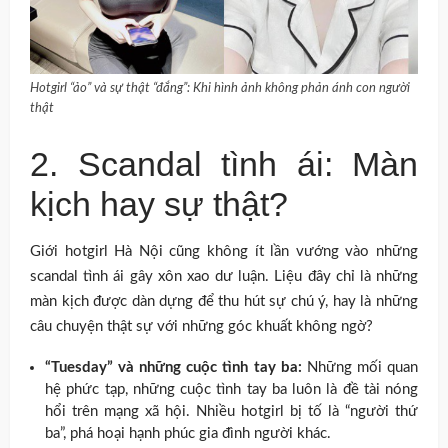
Hotgirl “ảo” và sự thật “đắng”: Khi hình ảnh không phản ánh con người
thật
2. Scandal tình ái: Màn
kịch hay sự thật?
Giới hotgirl Hà Nội cũng không ít lần vướng vào những
scandal tình ái gây xôn xao dư luận. Liệu đây chỉ là những
màn kịch được dàn dựng để thu hút sự chú ý, hay là những
câu chuyện thật sự với những góc khuất không ngờ?
“Tuesday” và những cuộc tình tay ba:
Những mối quan
hệ phức tạp, những cuộc tình tay ba luôn là đề tài nóng
hổi trên mạng xã hội. Nhiều hotgirl bị tố là “người thứ
ba”, phá hoại hạnh phúc gia đình người khác.