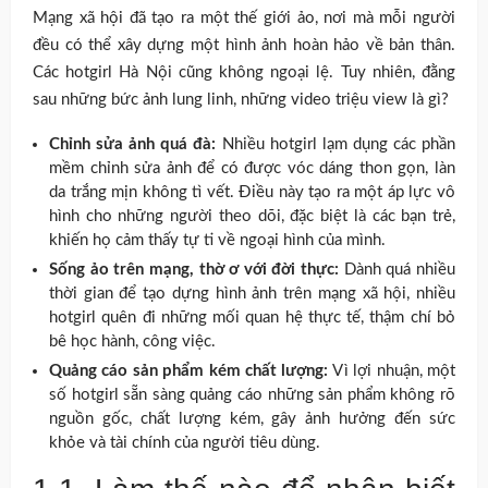
Mạng xã hội đã tạo ra một thế giới ảo, nơi mà mỗi người
đều có thể xây dựng một hình ảnh hoàn hảo về bản thân.
Các hotgirl Hà Nội cũng không ngoại lệ. Tuy nhiên, đằng
sau những bức ảnh lung linh, những video triệu view là gì?
Chỉnh sửa ảnh quá đà:
Nhiều hotgirl lạm dụng các phần
mềm chỉnh sửa ảnh để có được vóc dáng thon gọn, làn
da trắng mịn không tì vết. Điều này tạo ra một áp lực vô
hình cho những người theo dõi, đặc biệt là các bạn trẻ,
khiến họ cảm thấy tự ti về ngoại hình của mình.
Sống ảo trên mạng, thờ ơ với đời thực:
Dành quá nhiều
thời gian để tạo dựng hình ảnh trên mạng xã hội, nhiều
hotgirl quên đi những mối quan hệ thực tế, thậm chí bỏ
bê học hành, công việc.
Quảng cáo sản phẩm kém chất lượng:
Vì lợi nhuận, một
số hotgirl sẵn sàng quảng cáo những sản phẩm không rõ
nguồn gốc, chất lượng kém, gây ảnh hưởng đến sức
khỏe và tài chính của người tiêu dùng.