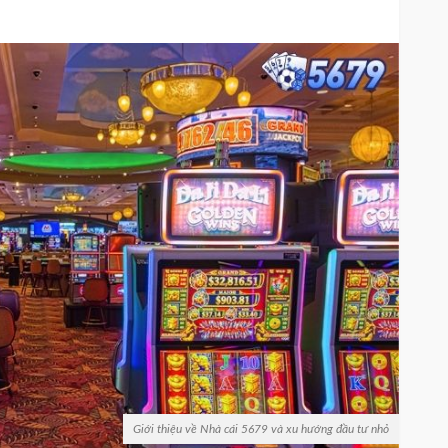
Giới thiệu về Nhà cái 5679 và xu hướng đầu tư nhỏ