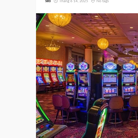
seo
Tháng 6 14, 2025
No tags