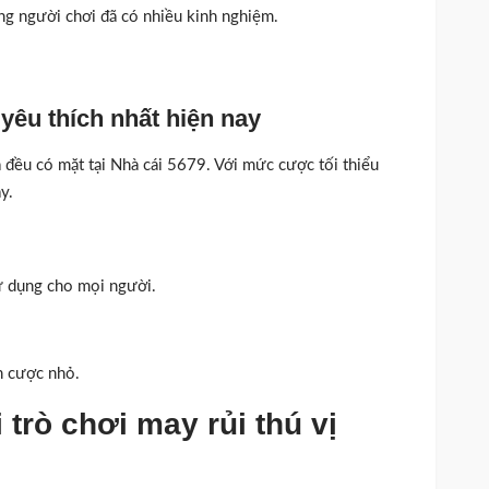
ng người chơi đã có nhiều kinh nghiệm.
yêu thích nhất hiện nay
cả đều có mặt tại Nhà cái 5679. Với mức cược tối thiểu
y.
sử dụng cho mọi người.
n cược nhỏ.
i trò chơi may rủi thú vị