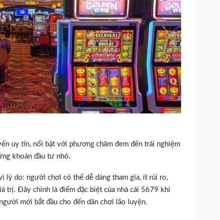
yến uy tín, nổi bật với phương châm đem đến trải nghiệm
hững khoản đầu tư nhỏ.
lý do: người chơi có thể dễ dàng tham gia, ít rủi ro,
 trị. Đây chính là điểm đặc biệt của nhà cái 5679 khi
người mới bắt đầu cho đến dân chơi lão luyện.