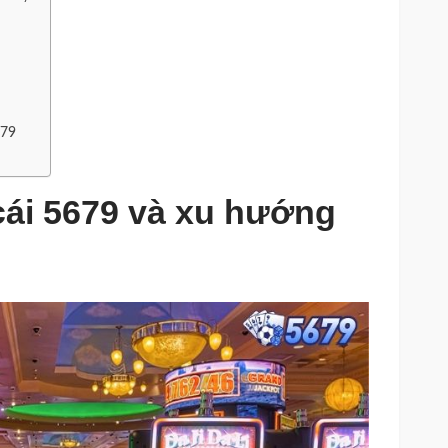
679
 cái 5679 và xu hướng