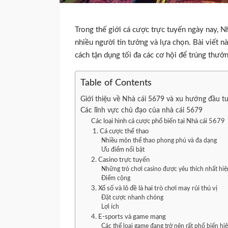
Trong thế giới cá cược trực tuyến ngày nay, 
nhiều người tin tưởng và lựa chọn. Bài viết n
cách tận dụng tối đa các cơ hội để trúng thưở
Table of Contents
Giới thiệu về Nhà cái 5679 và xu hướng đầu t
Các lĩnh vực chủ đạo của nhà cái 5679
Các loại hình cá cược phổ biến tại Nhà cái 5679
1. Cá cược thể thao
Nhiều môn thể thao phong phú và đa dạng
Ưu điểm nổi bật
2. Casino trực tuyến
Những trò chơi casino được yêu thích nhất hiệ
Điểm cộng
3. Xổ số và lô đề là hai trò chơi may rủi thú vị
Đặt cược nhanh chóng
Lợi ích
4. E-sports và game mạng
Các thể loại game đang trở nên rất phổ biến hi