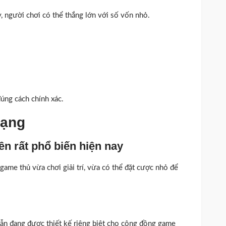
, người chơi có thể thắng lớn với số vốn nhỏ.
úng cách chính xác.
mạng
ên rất phổ biến hiện nay
ame thủ vừa chơi giải trí, vừa có thể đặt cược nhỏ để
dẫn đang được thiết kế riêng biệt cho cộng đồng game