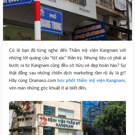
Có lẽ bạn đã từng nghe đến Thẩm mỹ viện Kangnam với
những lời quảng cáo “lột xác” thần kỳ. Nhưng liệu có phải ai
bước ra từ Kangnam cũng đều sở hữu vẻ đẹp hoàn hảo? Sự
thật đằng sau những chiến dịch marketing rầm rộ ấy là gì?
Hãy cùng Dramaso.com
bóc phốt thẩm mỹ viện Kangnam
,
vén màn những góc khuất ít ai biết đến.