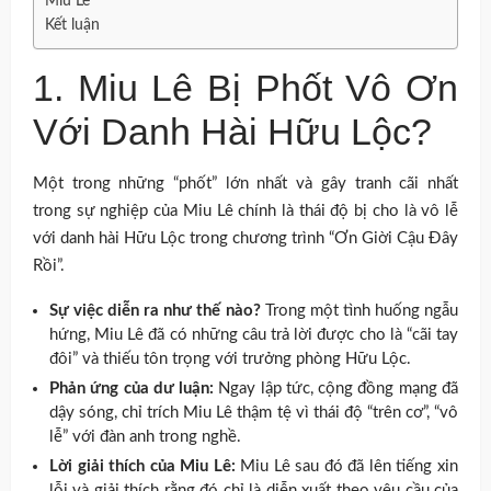
Miu Lê
Kết luận
1. Miu Lê Bị Phốt Vô Ơn
Với Danh Hài Hữu Lộc?
Một trong những “phốt” lớn nhất và gây tranh cãi nhất
trong sự nghiệp của Miu Lê chính là thái độ bị cho là vô lễ
với danh hài Hữu Lộc trong chương trình “Ơn Giời Cậu Đây
Rồi”.
Sự việc diễn ra như thế nào?
Trong một tình huống ngẫu
hứng, Miu Lê đã có những câu trả lời được cho là “cãi tay
đôi” và thiếu tôn trọng với trưởng phòng Hữu Lộc.
Phản ứng của dư luận:
Ngay lập tức, cộng đồng mạng đã
dậy sóng, chỉ trích Miu Lê thậm tệ vì thái độ “trên cơ”, “vô
lễ” với đàn anh trong nghề.
Lời giải thích của Miu Lê:
Miu Lê sau đó đã lên tiếng xin
lỗi và giải thích rằng đó chỉ là diễn xuất theo yêu cầu của